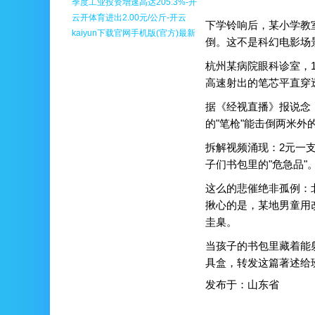
季度工业投资增速高达205.3%-开
云开体育进出2.00元/公斤-开云
下学铃响后，某小学教
kaiyun下载官网手机版(官方)最新
倒。这不是科幻电影场
杭州某病院眼科诊室，1
高速射出的笔芯平直穿
据《经视直播》报说念
的"笔枪"能击倒两米
拆解视频涌现：2元一
子们书包里的"危急品"
这么的悲催绝非孤例：
揪心的是，某地男童用
圭臬。
当孩子的书包里藏着能
具盒，转发这篇著述给
发布于：山东省