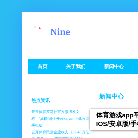
首页
关于我们
新闻中心
新闻中心
热点资讯
开云体育罗马仕官方微博发文
体育游戏app
称：“莫得倒闭-开云kaiyun下载官网
IOS/安卓版/
手机版
云开体育民营企业收支口12.48万亿