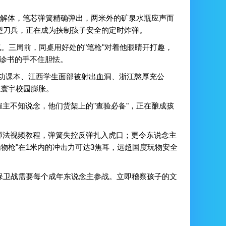
须解体，笔芯弹簧精确弹出，两米外的矿泉水瓶应声而
型刀兵，正在成为挟制孩子安全的定时炸弹。
气。三周前，同桌用好处的"笔枪"对着他眼睛开打趣，
会诊书的手不住胆怯。
功课本、江西学生面部被射出血洞、浙江憨厚充公
在寰宇校园膨胀。
主不知说念，他们货架上的"查验必备"，正在酿成孩
师法视频教程，弹簧失控反弹扎入虎口；更令东说念主
物枪"在1米内的冲击力可达3焦耳，远超国度玩物安全
保卫战需要每个成年东说念主参战。立即稽察孩子的文
！