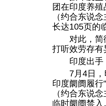
团在印度养殖
（约合东说念
长达105页
对此，简街
打听效劳存有
印度出手
7月4日，印
印度阛阓履行
（约合东说念
临时阛阓禁入