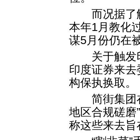
而况据了解
本年1月教化
谋5月份仍在
关于触发印
印度证券来去
构保执换取。
简街集团在
地区合规磋磨
称这些来去旨