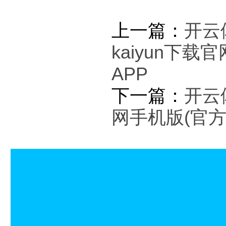
上一篇：
开云
kaiyun下载
APP
下一篇：
开云
网手机版(官方