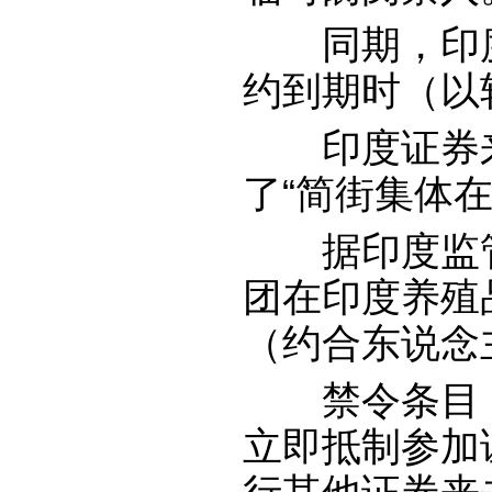
同期，印度
约到期时（以
印度证券来去
了“简街集体
据印度监管走
团在印度养殖
（约合东说念
禁令条目，
立即抵制参加