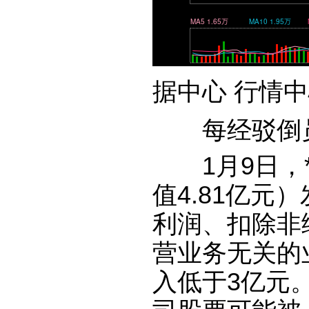
据中心 行情中
每经驳倒员
1月9日，*S
值4.81亿元
利润、扣除非
营业务无关的
入低于3亿元