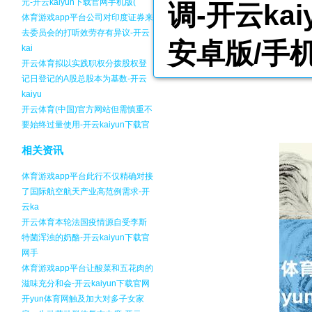
元-开云kaiyun下载官网手机版(
调-开云ka
体育游戏app平台公司对印度证券来
去委员会的打听效劳存有异议-开云
安卓版/手机
kai
开云体育拟以实践职权分拨股权登
记日登记的A股总股本为基数-开云
kaiyu
开云体育(中国)官方网站但需慎重不
要始终过量使用-开云kaiyun下载官
相关资讯
体育游戏app平台此行不仅精确对接
了国际航空航天产业高范例需求-开
云ka
开云体育本轮法国疫情源自受李斯
特菌浑浊的奶酪-开云kaiyun下载官
网手
体育游戏app平台让酸菜和五花肉的
滋味充分和会-开云kaiyun下载官网
开yun体育网触及加大对多子女家